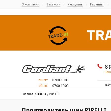
О компании
Вакансии
Как купить
Гарантии
8 
Зак
пн-пт
07:00-19:00
Кат
сб-вс
07:00-19:00
Главная
Шины
PIRELLI
/
/
Производитель шин PIRELLI