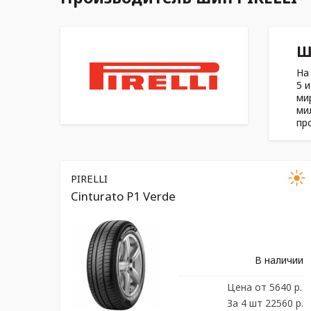
Ш
На
5 
ми
ми
пр
PIRELLI
Cinturato P1 Verde
В наличии
Цена
от 5640 р.
За 4 шт 22560 р.