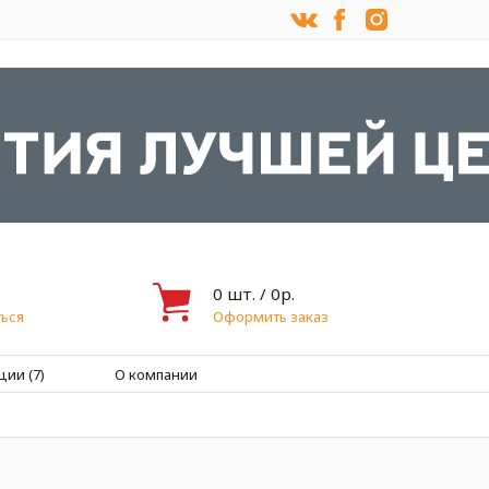
0
шт. /
0
р.
ься
Оформить заказ
ции (7)
О компании