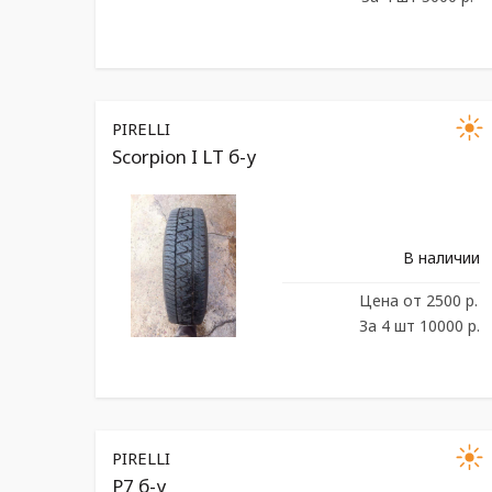
PIRELLI
Scorpion I LT б-у
В наличии
Цена
от 2500 р.
За 4 шт 10000 р.
PIRELLI
P7 б-у