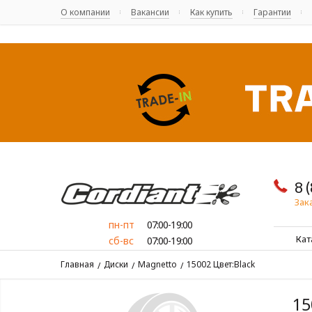
О компании
Вакансии
Как купить
Гарантии
8 
Зак
пн-пт
07:00-19:00
Кат
сб-вс
07:00-19:00
Главная
Диски
Magnetto
15002 Цвет:Black
/
/
/
15