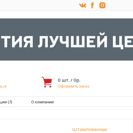
0
шт. /
0
р.
ься
Оформить заказ
ции (7)
О компании
Штампованные