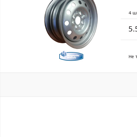
4 ш
5.
Не 