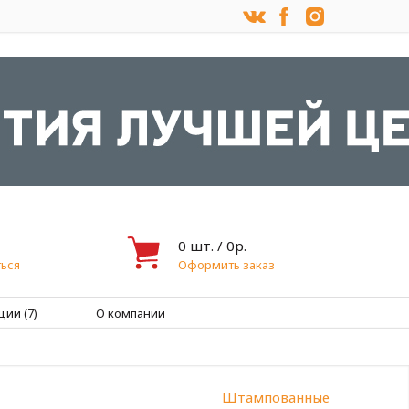
0
шт. /
0
р.
ься
Оформить заказ
ции (7)
О компании
Штампованные