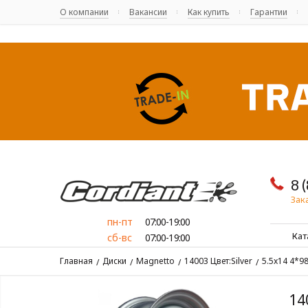
О компании
Вакансии
Как купить
Гарантии
8 
Зак
пн-пт
07:00-19:00
Кат
сб-вс
07:00-19:00
Главная
Диски
Magnetto
14003 Цвет:Silver
5.5x14 4*98
/
/
/
/
14