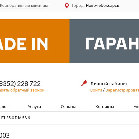
Город:
Новочебоксарск
Корпоративным клиентам
(8352) 228 722
Личный кабинет
/
Войти
Зарегистрироват
азать обратный звонок
алог
Услуги
Отзывы
Контакты
Ак
 ET:35.0 DIA:58.6
003