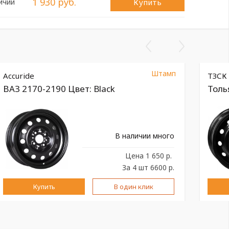
1 930 руб.
Купить
ичии
Штамп
Accuride
ТЗСК
ВАЗ 2170-2190 Цвет: Black
Толь
В наличии много
Цена
1 650 р.
За 4 шт 6600 р.
Купить
В один клик